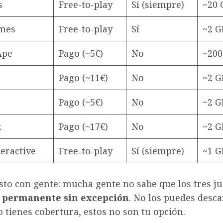
s
Free-to-play
Sí (siempre)
~20 
ames
Free-to-play
Sí
~2 G
Ape
Pago (~5€)
No
~20
Pago (~11€)
No
~2 G
Pago (~5€)
No
~2 G
x
Pago (~17€)
No
~2 G
eractive
Free-to-play
Sí (siempre)
~1 G
sto con gente: mucha gente no sabe que los tres j
 permanente sin excepción
. No los puedes desca
 tienes cobertura, estos no son tu opción.