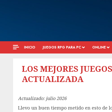
Saltar
al
contenido
INICIO
JUEGOS RPG PARA PC
ONLINE
LOS MEJORES JUEGOS
ACTUALIZADA
Actualizado: julio 2026
Llevo un buen tiempo metido en esto de lo