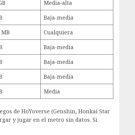
GB
Media-alta
B
Baja-media
0 MB
Cualquiera
B
Baja-media
B
Baja-media
B
Baja-media
B
Media
uegos de HoYoverse (Genshin, Honkai Star
rgar y jugar en el metro sin datos. Si