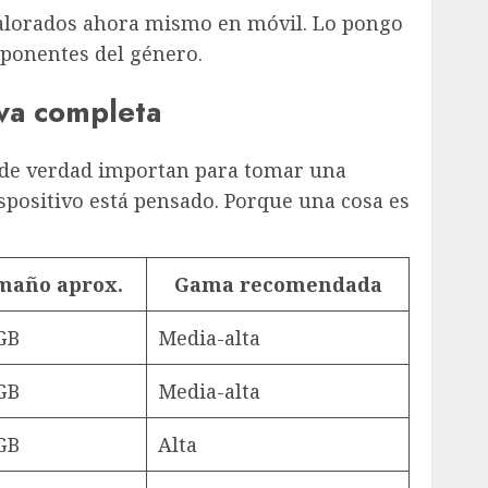
s valorados ahora mismo en móvil. Lo pongo
xponentes del género.
va completa
ue de verdad importan para tomar una
spositivo está pensado. Porque una cosa es
maño aprox.
Gama recomendada
GB
Media-alta
GB
Media-alta
GB
Alta