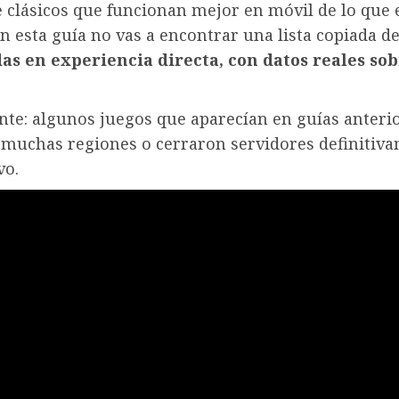
e clásicos que funcionan mejor en móvil de lo que 
 esta guía no vas a encontrar una lista copiada d
s en experiencia directa, con datos reales sob
nte: algunos juegos que aparecían en guías anteri
muchas regiones o cerraron servidores definitivame
vo.