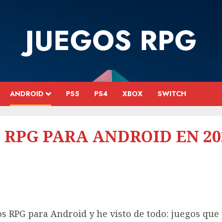
JUEGOS RPG
ANDROID
PS5
PS4
XBOX
SWITCH
 RPG PARA ANDROID EN 20
s RPG para Android y he visto de todo: juegos que