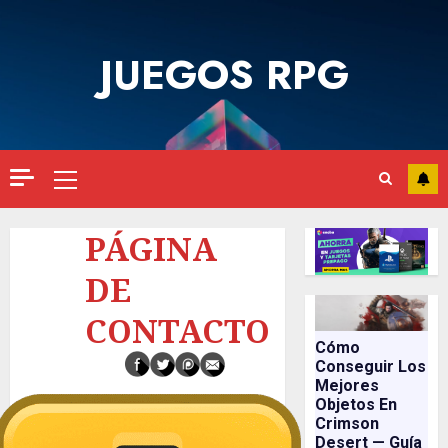
Saltar
al
JUEGOS RPG
contenido
Menú
principal
PÁGINA
DE
CONTACTO
Cómo
Conseguir Los
Mejores
Objetos En
Crimson
Desert — Guía