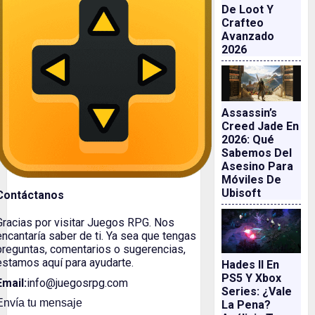
De Loot Y
Crafteo
Avanzado
2026
Assassin’s
Creed Jade En
2026: Qué
Sabemos Del
Asesino Para
Móviles De
Ubisoft
Contáctanos
Gracias por visitar Juegos RPG. Nos
encantaría saber de ti. Ya sea que tengas
preguntas, comentarios o sugerencias,
estamos aquí para ayudarte.
Hades II En
PS5 Y Xbox
Email:
info@juegosrpg.com
Series: ¿vale
Envía tu mensaje
La Pena?