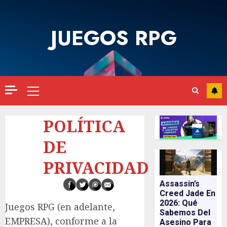
Saltar
al
JUEGOS RPG
contenido
Menú
principal
POLÍTICA
DE
PRIVACIDAD
Assassin’s
Creed Jade En
2026: Qué
Juegos RPG (en adelante,
Sabemos Del
EMPRESA), conforme a la
Asesino Para