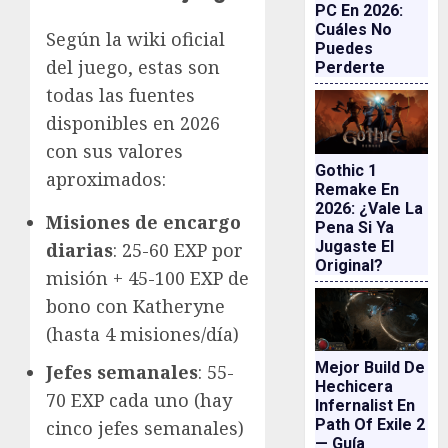
PC En 2026:
Cuáles No
Según la wiki oficial
Puedes
del juego, estas son
Perderte
todas las fuentes
disponibles en 2026
con sus valores
Gothic 1
aproximados:
Remake En
2026: ¿vale La
Misiones de encargo
Pena Si Ya
Jugaste El
diarias
: 25-60 EXP por
Original?
misión + 45-100 EXP de
bono con Katheryne
(hasta 4 misiones/día)
Mejor Build De
Jefes semanales
: 55-
Hechicera
70 EXP cada uno (hay
Infernalist En
Path Of Exile 2
cinco jefes semanales)
— Guía