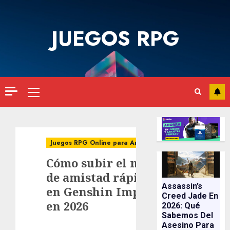
Saltar
al
JUEGOS RPG
contenido
Menú
principal
Juegos RPG Online para Android
Cómo subir el nivel
de amistad rápido
Assassin’s
en Genshin Impact
Creed Jade En
en 2026
2026: Qué
Sabemos Del
Asesino Para