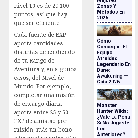
Mejores
nivel 10 es de 29.100
Zonas Y
Métodos En
puntos, así que hay
2026
que ser eficiente.
Cada fuente de EXP
Cómo
aporta cantidades
Conseguir El
distintas dependiendo
Equipo
Atreides
de tu Rango de
Legendario En
Aventura y, en algunos
Dune:
Awakening —
casos, del Nivel de
Guía 2026
Mundo. Por ejemplo,
completar una misión
de encargo diaria
Monster
Hunter Wilds:
aporta entre 25 y 60
¿vale La Pena
EXP de amistad por
Si No Jugaste
Los
misión, más un bono
Anteriores?
adicional de entre 45 y