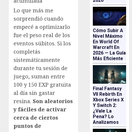
acumulada
2026
Lo que más me
sorprendió cuando
empecé a optimizarlo
Cómo Subir A
fue el peso real de los
Nivel Máximo
En World Of
eventos súbitos. Si los
Warcraft En
completás
2026 — La Guía
Más Eficiente
sistemáticamente
durante tu sesión de
juego, suman entre
100 y 150 EXP gratuita
Final Fantasy
al día sin gastar
VII Rebirth En
Xbox Series X
resina.
Son aleatorios
Y Switch 2:
y fáciles de activar
¿vale La
Pena? Lo
cerca de ciertos
Analizamos
puntos de