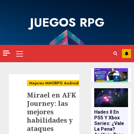
Saltar
al
JUEGOS RPG
contenido
Menú
principal
Mejores MMORPG Android
Mirael en AFK
Journey: las
mejores
Hades II En
PS5 Y Xbox
habilidades y
Series: ¿vale
ataques
La Pena?