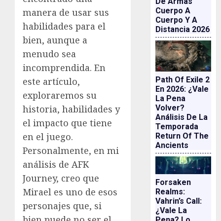
De Armas
Cuerpo A
manera de usar sus
Cuerpo Y A
habilidades para el
Distancia 2026
bien, aunque a
menudo sea
incomprendida. En
Path Of Exile 2
este artículo,
En 2026: ¿vale
exploraremos su
La Pena
Volver?
historia, habilidades y
Análisis De La
el impacto que tiene
Temporada
en el juego.
Return Of The
Ancients
Personalmente, en mi
análisis de AFK
Journey, creo que
Forsaken
Mirael es uno de esos
Realms:
Vahrin’s Call:
personajes que, si
¿vale La
bien puede no ser el
Pena? Lo