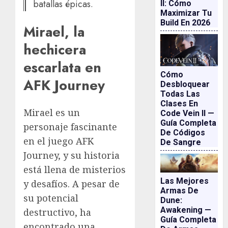
batallas épicas.
II: Cómo
Maximizar Tu
Build En 2026
Mirael, la
hechicera
escarlata en
Cómo
AFK Journey
Desbloquear
Todas Las
Clases En
Mirael es un
Code Vein II —
Guía Completa
personaje fascinante
De Códigos
en el juego AFK
De Sangre
Journey, y su historia
está llena de misterios
Las Mejores
y desafíos. A pesar de
Armas De
su potencial
Dune:
Awakening —
destructivo, ha
Guía Completa
encontrado una