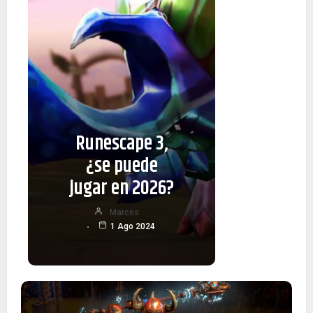
Guía 
Runescape 3,
po
¿se puede
roma
jugar en 2026?
Star 
Old 
Marcos
1 Ago 2024