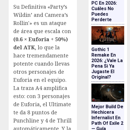
PC En 2026:
Su Definitiva «Party’s
Cuáles No
Wildin’ and Camera’s
Puedes
Perderte
Rollin'» es un ataque
de área que escala con
(0.6 × Euforia + 50%)
del ATK
, lo que la
Gothic 1
hace tremendamente
Remake En
2026: ¿vale La
potente cuando llevas
Pena Si Ya
otros personajes de
Jugaste El
Original?
Euforia en el equipo.
La traza A4 amplifica
esto: con 3 personajes
de Euforia, el Ultimate
Mejor Build De
te da 8 puntos de
Hechicera
Infernalist En
Punchline y 4 de Thrill
Path Of Exile 2
automáticamente. Y la
— Guía