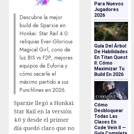
Para Nuevos
Jugadores
2026
Descubre la mejor
build de Sparxie en
Honkai: Star Rail 4.0:
reliquias Ever-Glorious
Guía Del Árbol
Magical Girl, cono de
De Habilidades
luz BIS vs F2P, mejores
En Titan Quest
II: Cómo
equipos de Euforia y
Maximizar Tu
cómo sacarle el
Build En 2026
máximo partido a sus
Punchlines en 2026.
Sparxie llegó a Honkai:
Cómo
Desbloquear
Star Rail en la versión
Todas Las
4.0 y desde el primer
Clases En
día quedó claro que no
Code Vein II —
Guía Completa