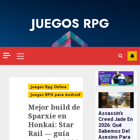
Saltar
al
JUEGOS RPG
contenido
Menú
principal
Juegos Rpg Online
Juegos RPG para Android
Mejor build de
Assassin’s
Sparxie en
Creed Jade En
Honkai: Star
2026: Qué
Sabemos Del
Rail — guía
Asesino Para