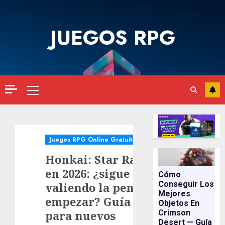
Saltar
al
JUEGOS RPG
contenido
Menú
principal
Juegos RPG Online Gratuitos
Honkai: Star Rail
en 2026: ¿sigue
Cómo
Conseguir Los
valiendo la pena
Mejores
empezar? Guía
Objetos En
para nuevos
Crimson
Desert — Guía