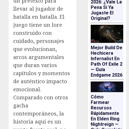
un pretexto para
2026: ¿vale La
Pena Si Ya
llevar al jugador de
Jugaste El
batalla en batalla. El
Original?
juego tiene un lore
construido con
cuidado, personajes
Mejor Build De
que evolucionan,
Hechicera
arcos argumentales
Infernalist En
Path Of Exile 2
que duran varios
— Guía
capítulos y momentos
Endgame 2026
de auténtico impacto
emocional.
Comparado con otros
Cómo
Farmear
gacha
Recursos
contemporáneos, la
Rápidamente
En Elden Ring
historia aquí es un
Nightreign —