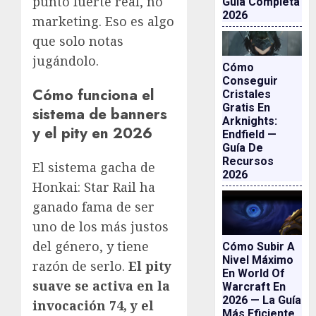
punto fuerte real, no
Guía Completa
2026
marketing. Eso es algo
que solo notas
jugándolo.
Cómo
Conseguir
Cómo funciona el
Cristales
Gratis En
sistema de banners
Arknights:
y el pity en 2026
Endfield —
Guía De
Recursos
El sistema gacha de
2026
Honkai: Star Rail ha
ganado fama de ser
uno de los más justos
del género, y tiene
Cómo Subir A
Nivel Máximo
razón de serlo.
El pity
En World Of
suave se activa en la
Warcraft En
2026 — La Guía
invocación 74, y el
Más Eficiente