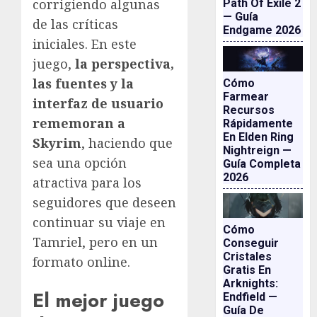
corrigiendo algunas
Path Of Exile 2
— Guía
de las críticas
Endgame 2026
iniciales. En este
juego,
la perspectiva,
las fuentes y la
Cómo
Farmear
interfaz de usuario
Recursos
rememoran a
Rápidamente
En Elden Ring
Skyrim
, haciendo que
Nightreign —
sea una opción
Guía Completa
2026
atractiva para los
seguidores que deseen
continuar su viaje en
Cómo
Tamriel, pero en un
Conseguir
Cristales
formato online.
Gratis En
Arknights:
El mejor juego
Endfield —
Guía De