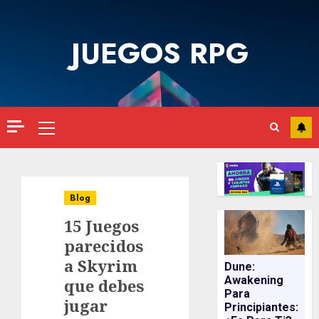
Saltar
al
JUEGOS RPG
contenido
Menú
principal
Blog
15 Juegos
parecidos
a Skyrim
Dune:
Awakening
que debes
Para
jugar
Principiantes: