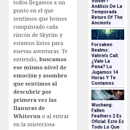
Volver?
todos llegamos a un
Análisis De La
punto en el que
Temporada
Return Of The
sentimos que hemos
Ancients
conquistado cada
rincón de Skyrim y
estamos listos para
Forsaken
Realms:
nuevas aventuras. Te
Vahrin’s Call:
entiendo,
buscamos
¿vale La
Pena? Lo
ese mismo nivel de
Jugamos 14
emoción y asombro
Horas Y Te
que sentimos al
Contamos
descubrir por
primera vez las
Wuchang:
llanuras de
Fallen
Whiterun
o al entrar
Feathers 2 Es
Oficial: Esto Es
en la misteriosa
Todo Lo Que