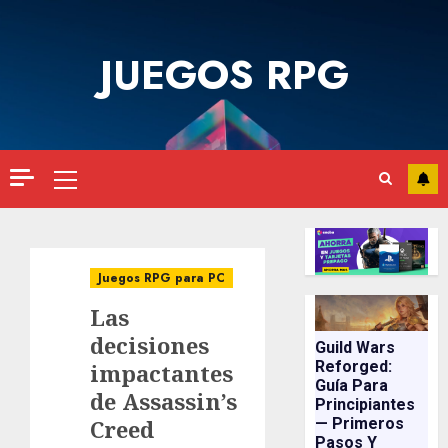
Saltar
al
JUEGOS RPG
contenido
Menú
principal
Juegos RPG para PC
Las
decisiones
Guild Wars
Reforged:
impactantes
Guía Para
de Assassin’s
Principiantes
Creed
— Primeros
Pasos Y