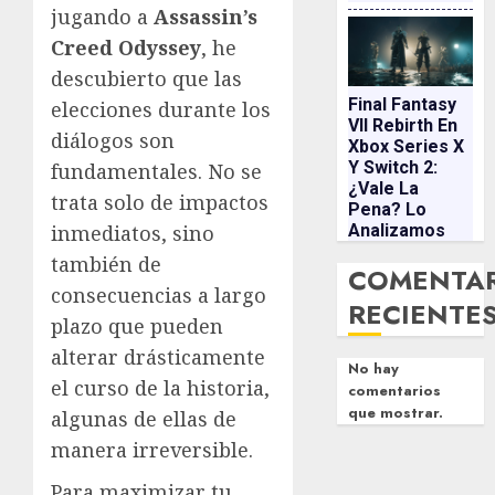
jugando a
Assassin’s
Creed Odyssey
, he
descubierto que las
Final Fantasy
elecciones durante los
VII Rebirth En
diálogos son
Xbox Series X
Y Switch 2:
fundamentales. No se
¿vale La
trata solo de impactos
Pena? Lo
Analizamos
inmediatos, sino
también de
COMENTA
consecuencias a largo
RECIENTE
plazo que pueden
alterar drásticamente
No hay
el curso de la historia,
comentarios
que mostrar.
algunas de ellas de
manera irreversible.
Para maximizar tu