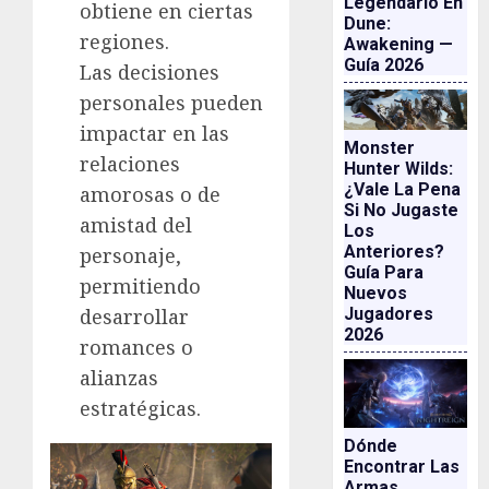
Legendario En
obtiene en ciertas
Dune:
regiones.
Awakening —
Guía 2026
Las decisiones
personales pueden
impactar en las
Monster
relaciones
Hunter Wilds:
¿vale La Pena
amorosas o de
Si No Jugaste
amistad del
Los
Anteriores?
personaje,
Guía Para
permitiendo
Nuevos
Jugadores
desarrollar
2026
romances o
alianzas
estratégicas.
Dónde
Encontrar Las
Armas