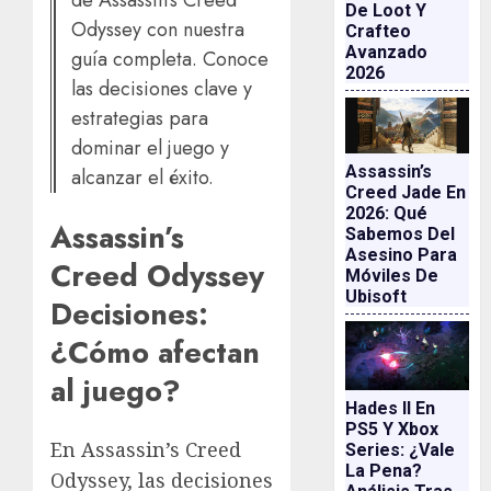
de Assassin's Creed
De Loot Y
Odyssey con nuestra
Crafteo
Avanzado
guía completa. Conoce
2026
las decisiones clave y
estrategias para
dominar el juego y
Assassin’s
alcanzar el éxito.
Creed Jade En
2026: Qué
Assassin’s
Sabemos Del
Asesino Para
Creed Odyssey
Móviles De
Ubisoft
Decisiones:
¿Cómo afectan
al juego?
Hades II En
PS5 Y Xbox
En Assassin’s Creed
Series: ¿vale
La Pena?
Odyssey, las decisiones