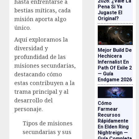
2026: ¿vale La
hasta enfrentarse a
Pena Si Ya
bestias míticas, cada
Jugaste El
misión aporta algo
Original?
único.
Aquí exploramos la
diversidad y
Mejor Build De
Hechicera
profundidad de las
Infernalist En
misiones secundarias,
Path Of Exile 2
destacando cómo
— Guía
Endgame 2026
estas contribuyen a la
trama principal y al
desarrollo del
Cómo
personaje.
Farmear
Recursos
Rápidamente
Tipos de misiones
En Elden Ring
secundarias y sus
Nightreign —
Guía Completa