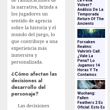
de ramificaciones de
La Pena
Volver?
la narrativa, brinda a
Análisis De La
los jugadores un
Temporada
Return Of The
sentido de agencia
Ancients
sobre la historia y el
mundo del juego, lo
que contribuye a una
Forsaken
Realms:
experiencia más
Vahrin’s Call:
inmersiva y
¿vale La
Pena? Lo
personalizada.
Jugamos 14
Horas Y Te
¿Cómo afectan las
Contamos
decisiones al
desarrollo del
personaje?
Wuchang:
Fallen
Feathers 2 Es
Las decisiones
Oficial: Esto Es