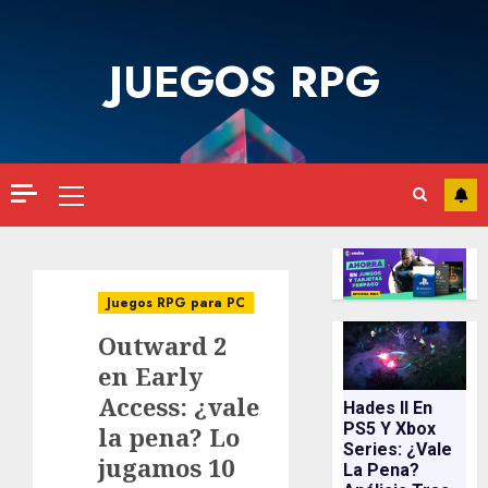
Saltar
al
JUEGOS RPG
contenido
Menú
principal
Juegos RPG para PC
Outward 2
en Early
Access: ¿vale
Hades II En
PS5 Y Xbox
la pena? Lo
Series: ¿vale
jugamos 10
La Pena?