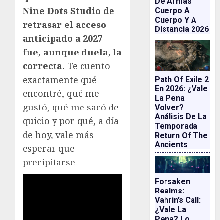
De Armas
Nine Dots Studio de
Cuerpo A
Cuerpo Y A
retrasar el acceso
Distancia 2026
anticipado a 2027
fue, aunque duela, la
correcta.
Te cuento
exactamente qué
Path Of Exile 2
En 2026: ¿vale
encontré, qué me
La Pena
gustó, qué me sacó de
Volver?
Análisis De La
quicio y por qué, a día
Temporada
de hoy, vale más
Return Of The
Ancients
esperar que
precipitarse.
Forsaken
Realms:
Vahrin’s Call:
¿vale La
Pena? Lo