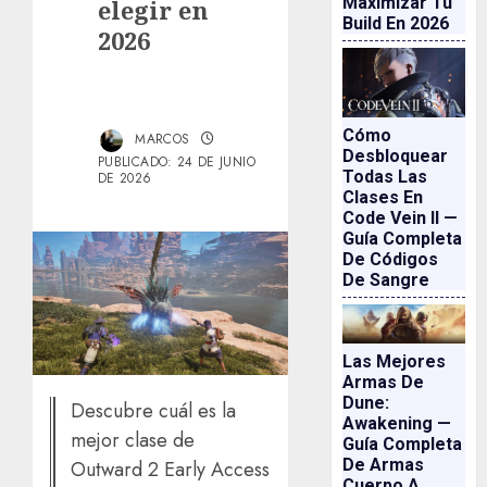
Maximizar Tu
elegir en
Build En 2026
2026
Cómo
MARCOS
Desbloquear
PUBLICADO: 24 DE JUNIO
Todas Las
DE 2026
Clases En
Code Vein II —
Guía Completa
De Códigos
De Sangre
Las Mejores
Armas De
Dune:
Descubre cuál es la
Awakening —
mejor clase de
Guía Completa
De Armas
Outward 2 Early Access
Cuerpo A