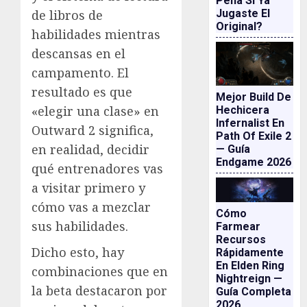
Pena Si Ya
de libros de
Jugaste El
Original?
habilidades mientras
descansas en el
campamento. El
resultado es que
Mejor Build De
«elegir una clase» en
Hechicera
Infernalist En
Outward 2 significa,
Path Of Exile 2
en realidad, decidir
— Guía
Endgame 2026
qué entrenadores vas
a visitar primero y
cómo vas a mezclar
Cómo
sus habilidades.
Farmear
Recursos
Dicho esto, hay
Rápidamente
En Elden Ring
combinaciones que en
Nightreign —
la beta destacaron por
Guía Completa
2026