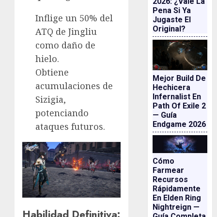
2026: ¿vale La
Pena Si Ya
Inflige un 50% del
Jugaste El
Original?
ATQ de Jingliu
como daño de
hielo.
Obtiene
Mejor Build De
acumulaciones de
Hechicera
Infernalist En
Sizigia,
Path Of Exile 2
potenciando
— Guía
Endgame 2026
ataques futuros.
Cómo
Farmear
Recursos
Rápidamente
En Elden Ring
Nightreign —
Habilidad Definitiva:
Guía Completa