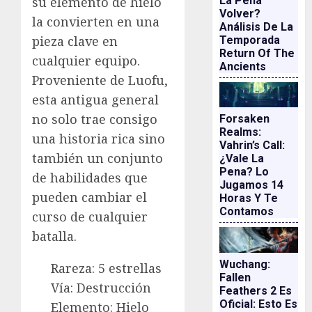
La Pena
su elemento de hielo
Volver?
la convierten en una
Análisis De La
pieza clave en
Temporada
Return Of The
cualquier equipo.
Ancients
Proveniente de Luofu,
esta antigua general
no solo trae consigo
Forsaken
Realms:
una historia rica sino
Vahrin’s Call:
también un conjunto
¿vale La
Pena? Lo
de habilidades que
Jugamos 14
pueden cambiar el
Horas Y Te
Contamos
curso de cualquier
batalla.
Wuchang:
Rareza: 5 estrellas
Fallen
Vía: Destrucción
Feathers 2 Es
Oficial: Esto Es
Elemento: Hielo