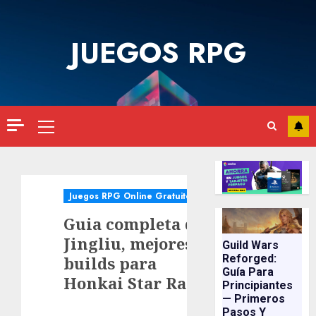
Saltar
al
JUEGOS RPG
contenido
Menú
principal
Juegos RPG Online Gratuitos
Guia completa de
Jingliu, mejores
Guild Wars
Reforged:
builds para
Guía Para
Honkai Star Rail
Principiantes
— Primeros
Pasos Y