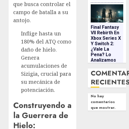
que busca controlar el
campo de batalla a su
antojo.
Final Fantasy
Inflige hasta un
VII Rebirth En
Xbox Series X
180% del ATQ como
Y Switch 2:
daño de hielo.
¿vale La
Pena? Lo
Genera
Analizamos
acumulaciones de
COMENTA
Sizigia, crucial para
RECIENTE
su mecánica de
potenciación.
No hay
comentarios
Construyendo a
que mostrar.
la Guerrera de
Hielo: