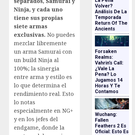
La Pena
separados, Samurai y
Volver?
Ninja, y cada uno
Análisis De La
tiene sus propias
Temporada
Return Of The
siete armas
Ancients
exclusivas.
No puedes
mezclar libremente
un arma Samurai con
Forsaken
Realms:
un build Ninja al
Vahrin’s Call:
100%; la sinergia
¿vale La
Pena? Lo
entre arma y estilo es
Jugamos 14
lo que determina el
Horas Y Te
Contamos
rendimiento real. Esto
lo notas
especialmente en NG+
Wuchang:
y en los jefes del
Fallen
Feathers 2 Es
endgame, donde la
Oficial: Esto Es