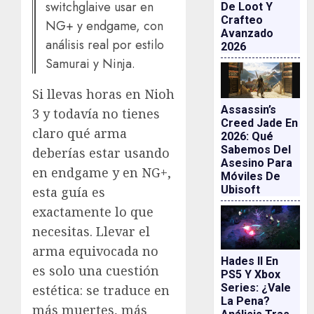
switchglaive usar en
De Loot Y
Crafteo
NG+ y endgame, con
Avanzado
análisis real por estilo
2026
Samurai y Ninja.
Si llevas horas en Nioh
Assassin’s
3 y todavía no tienes
Creed Jade En
claro qué arma
2026: Qué
Sabemos Del
deberías estar usando
Asesino Para
en endgame y en NG+,
Móviles De
Ubisoft
esta guía es
exactamente lo que
necesitas. Llevar el
arma equivocada no
Hades II En
es solo una cuestión
PS5 Y Xbox
Series: ¿vale
estética: se traduce en
La Pena?
más muertes, más