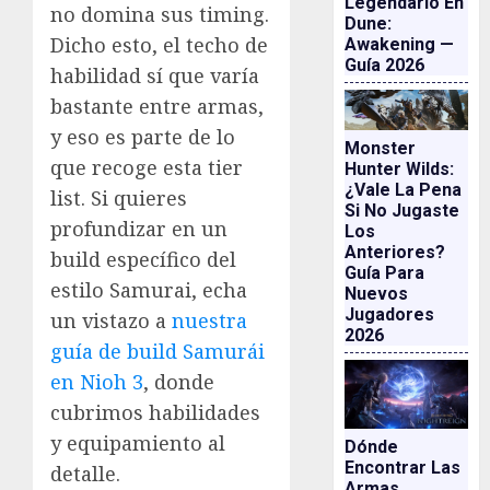
Legendario En
no domina sus timing.
Dune:
Dicho esto, el techo de
Awakening —
Guía 2026
habilidad sí que varía
bastante entre armas,
y eso es parte de lo
Monster
que recoge esta tier
Hunter Wilds:
¿vale La Pena
list. Si quieres
Si No Jugaste
profundizar en un
Los
Anteriores?
build específico del
Guía Para
estilo Samurai, echa
Nuevos
Jugadores
un vistazo a
nuestra
2026
guía de build Samurái
en Nioh 3
, donde
cubrimos habilidades
y equipamiento al
Dónde
Encontrar Las
detalle.
Armas