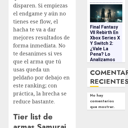
disparen. Si empiezas
el endgame y aún no
tienes ese flow, el
Final Fantasy
hacha te va a dar
VII Rebirth En
mejores resultados de
Xbox Series X
Y Switch 2:
forma inmediata. No
¿vale La
te desanimes si ves
Pena? Lo
Analizamos
que el arma que tú
usas queda un
COMENTA
peldaño por debajo en
RECIENTE
este ranking; con
práctica, la brecha se
No hay
reduce bastante.
comentarios
que mostrar.
Tier list de
armas Samurai