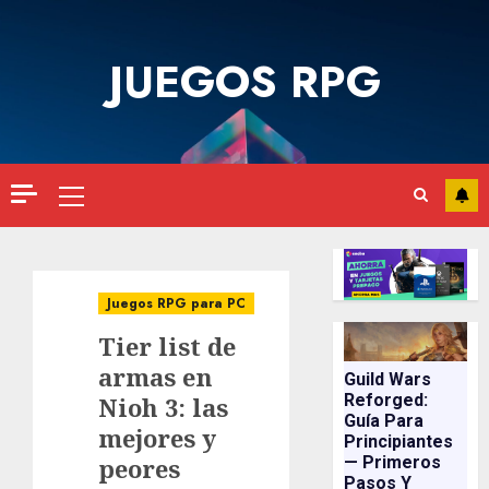
Saltar
al
JUEGOS RPG
contenido
Menú
principal
Juegos RPG para PC
Tier list de
armas en
Guild Wars
Reforged:
Nioh 3: las
Guía Para
mejores y
Principiantes
peores
— Primeros
Pasos Y