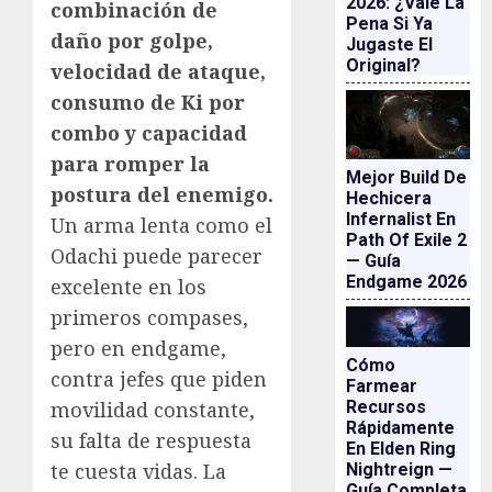
2026: ¿vale La
combinación de
Pena Si Ya
daño por golpe,
Jugaste El
Original?
velocidad de ataque,
consumo de Ki por
combo y capacidad
para romper la
Mejor Build De
postura del enemigo.
Hechicera
Infernalist En
Un arma lenta como el
Path Of Exile 2
Odachi puede parecer
— Guía
Endgame 2026
excelente en los
primeros compases,
pero en endgame,
Cómo
contra jefes que piden
Farmear
Recursos
movilidad constante,
Rápidamente
su falta de respuesta
En Elden Ring
te cuesta vidas. La
Nightreign —
Guía Completa