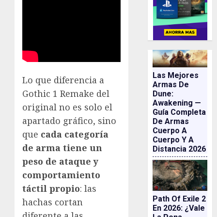
Las Mejores
Lo que diferencia a
Armas De
Gothic 1 Remake del
Dune:
Awakening —
original no es solo el
Guía Completa
apartado gráfico, sino
De Armas
Cuerpo A
que
cada categoría
Cuerpo Y A
de arma tiene un
Distancia 2026
peso de ataque y
comportamiento
táctil propio
: las
Path Of Exile 2
hachas cortan
En 2026: ¿vale
diferente a las