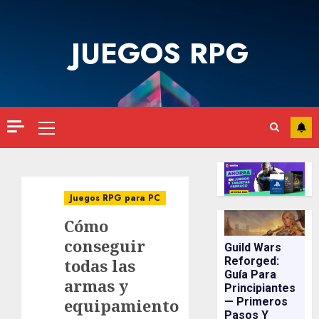
Saltar
al
JUEGOS RPG
contenido
Menú
principal
Juegos RPG para PC
Cómo
conseguir
Guild Wars
Reforged:
todas las
Guía Para
armas y
Principiantes
equipamiento
— Primeros
Pasos Y