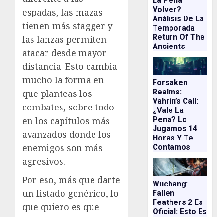
La Pena
Volver?
espadas, las mazas
Análisis De La
tienen más stagger y
Temporada
Return Of The
las lanzas permiten
Ancients
atacar desde mayor
distancia. Esto cambia
mucho la forma en
Forsaken
Realms:
que planteas los
Vahrin’s Call:
combates, sobre todo
¿vale La
en los capítulos más
Pena? Lo
Jugamos 14
avanzados donde los
Horas Y Te
enemigos son más
Contamos
agresivos.
Por eso, más que darte
Wuchang:
un listado genérico, lo
Fallen
Feathers 2 Es
que quiero es que
Oficial: Esto Es