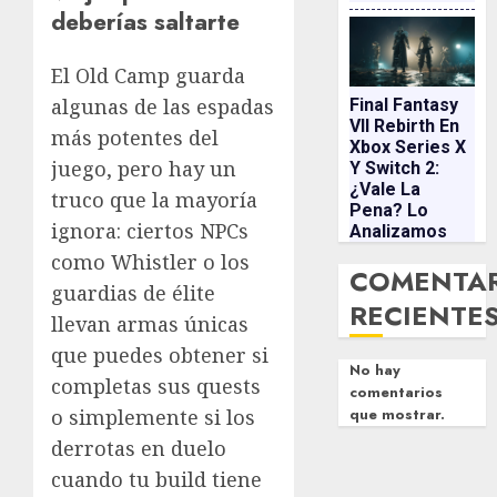
deberías saltarte
El Old Camp guarda
algunas de las espadas
Final Fantasy
VII Rebirth En
más potentes del
Xbox Series X
juego, pero hay un
Y Switch 2:
¿vale La
truco que la mayoría
Pena? Lo
ignora: ciertos NPCs
Analizamos
como Whistler o los
COMENTA
guardias de élite
RECIENTE
llevan armas únicas
que puedes obtener si
No hay
completas sus quests
comentarios
que mostrar.
o simplemente si los
derrotas en duelo
cuando tu build tiene