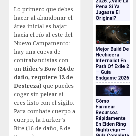
2026: ¿vale La
Pena Si Ya
Lo primero que debes
Jugaste El
hacer al abandonar el
Original?
área inicial es bajar
hacia el río al este del
Nuevo Campamento:
Mejor Build De
hay una cueva de
Hechicera
contrabandistas con
Infernalist En
Path Of Exile 2
un
Rider’s Bow (24 de
— Guía
daño, requiere 12 de
Endgame 2026
Destreza)
que puedes
coger sin pelear si
Cómo
eres listo con el sigilo.
Farmear
Para combate cuerpo a
Recursos
Rápidamente
cuerpo, la Lurker’s
En Elden Ring
Bite (16 de daño, 8 de
Nightreign —
Guía Completa