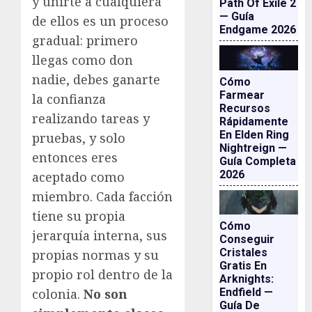
y unirte a cualquiera
Path Of Exile 2
— Guía
de ellos es un proceso
Endgame 2026
gradual: primero
llegas como don
nadie, debes ganarte
Cómo
Farmear
la confianza
Recursos
realizando tareas y
Rápidamente
En Elden Ring
pruebas, y solo
Nightreign —
entonces eres
Guía Completa
2026
aceptado como
miembro. Cada facción
tiene su propia
Cómo
jerarquía interna, sus
Conseguir
Cristales
propias normas y su
Gratis En
propio rol dentro de la
Arknights:
colonia.
No son
Endfield —
Guía De