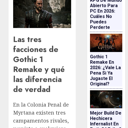
RPG De Mundo
Abierto Para
PC En 2026:
Cuáles No
Puedes
Perderte
Las tres
facciones de
Gothic 1
Gothic 1
Remake En
Remake y qué
2026: ¿vale La
Pena Si Ya
las diferencia
Jugaste El
Original?
de verdad
En la Colonia Penal de
Myrtana existen tres
Mejor Build De
Hechicera
campamentos rivales,
Infernalist En