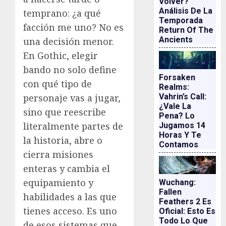
Volver?
Análisis De La
temprano: ¿a qué
Temporada
facción me uno? No es
Return Of The
Ancients
una decisión menor.
En Gothic, elegir
bando no solo define
Forsaken
con qué tipo de
Realms:
personaje vas a jugar,
Vahrin’s Call:
¿vale La
sino que reescribe
Pena? Lo
literalmente partes de
Jugamos 14
Horas Y Te
la historia, abre o
Contamos
cierra misiones
enteras y cambia el
equipamiento y
Wuchang:
Fallen
habilidades a las que
Feathers 2 Es
tienes acceso. Es uno
Oficial: Esto Es
Todo Lo Que
de esos sistemas que,