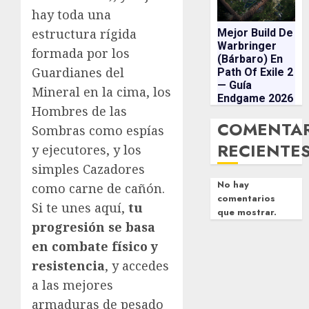
hay toda una
estructura rígida
Mejor Build De
Warbringer
formada por los
(Bárbaro) En
Guardianes del
Path Of Exile 2
— Guía
Mineral en la cima, los
Endgame 2026
Hombres de las
COMENTA
Sombras como espías
RECIENTE
y ejecutores, y los
simples Cazadores
No hay
como carne de cañón.
comentarios
Si te unes aquí,
tu
que mostrar.
progresión se basa
en combate físico y
resistencia
, y accedes
a las mejores
armaduras de pesado