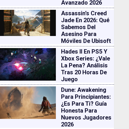
Avanzado 2026
Assassin’s Creed
Jade En 2026: Qué
Sabemos Del
Asesino Para
Móviles De Ubisoft
Hades II En PS5 Y
Xbox Series: ¿vale
La Pena? Análisis
Tras 20 Horas De
Juego
Dune: Awakening
Para Principiantes:
¿es Para Ti? Guía
Honesta Para
Nuevos Jugadores
2026