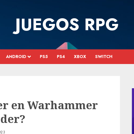
JUEGOS RPG
ANDROID
PS5
PS4
XBOX
SWITCH
ger en Warhammer
ader?
023