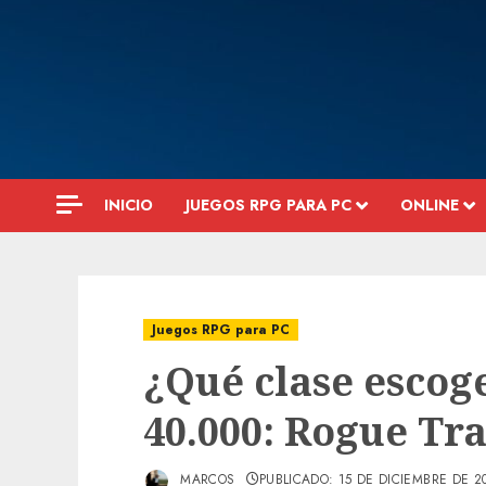
Saltar
al
contenido
INICIO
JUEGOS RPG PARA PC
ONLINE
Juegos RPG para PC
¿Qué clase esco
40.000: Rogue Tr
MARCOS
PUBLICADO: 15 DE DICIEMBRE DE 2