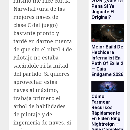
mismo me hice con la
2026: ¿vale La
Pena Si Ya
Narwhal (una de las
Jugaste El
mejores naves de
Original?
clase C del juego)
bastante pronto y
tardé en darme cuenta
Mejor Build De
de que sin el nivel 4 de
Hechicera
Pilotaje no estaba
Infernalist En
Path Of Exile 2
sacándole ni la mitad
— Guía
del partido. Si quieres
Endgame 2026
aprovechar estas
naves al máximo,
Cómo
trabaja primero el
Farmear
árbol de habilidades
Recursos
Rápidamente
de pilotaje y de
En Elden Ring
ingeniería de naves. Si
Nightreign —
Guía Completa