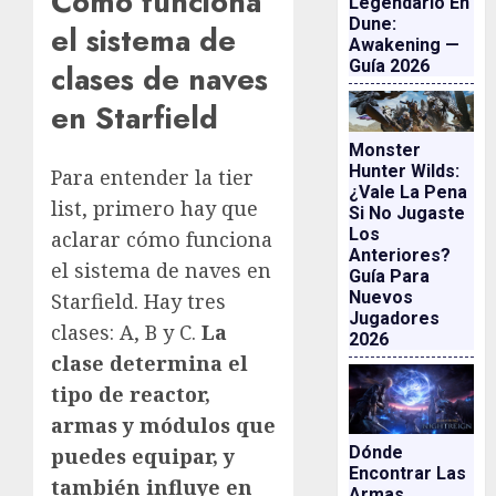
Cómo funciona
Legendario En
Dune:
el sistema de
Awakening —
Guía 2026
clases de naves
en Starfield
Monster
Hunter Wilds:
Para entender la tier
¿vale La Pena
list, primero hay que
Si No Jugaste
Los
aclarar cómo funciona
Anteriores?
el sistema de naves en
Guía Para
Nuevos
Starfield. Hay tres
Jugadores
clases: A, B y C.
La
2026
clase determina el
tipo de reactor,
armas y módulos que
Dónde
puedes equipar, y
Encontrar Las
también influye en
Armas