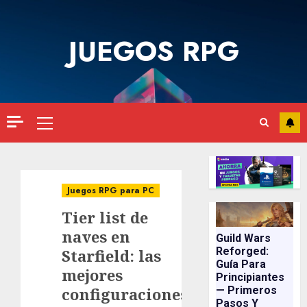
Saltar
al
JUEGOS RPG
contenido
Menú
principal
Juegos RPG para PC
Tier list de
naves en
Guild Wars
Reforged:
Starfield: las
Guía Para
mejores
Principiantes
configuraciones
— Primeros
Pasos Y