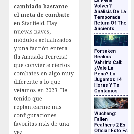
La Pena
cambiado bastante
Volver?
Análisis De La
el meta de combate
Temporada
en Starfield. Hay
Return Of The
Ancients
nuevas naves,
módulos actualizados
y una facción entera
Forsaken
(la Armada Terrena)
Realms:
Vahrin’s Call:
que convierte ciertos
¿vale La
combates en algo muy
Pena? Lo
Jugamos 14
diferente a lo que
Horas Y Te
veíamos en 2023. He
Contamos
tenido que
replantearme mis
Wuchang:
configuraciones
Fallen
favoritas más de una
Feathers 2 Es
Oficial: Esto Es
vez.