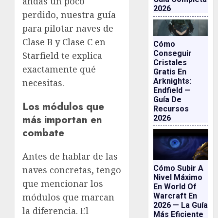
andas un poco
2026
perdido,
nuestra guía
para pilotar naves de
Clase B y Clase C en
Cómo
Conseguir
Starfield
te explica
Cristales
exactamente qué
Gratis En
Arknights:
necesitas.
Endfield —
Guía De
Los módulos que
Recursos
más importan en
2026
combate
Antes de hablar de las
Cómo Subir A
naves concretas, tengo
Nivel Máximo
que mencionar los
En World Of
Warcraft En
módulos que marcan
2026 — La Guía
la diferencia. El
Más Eficiente