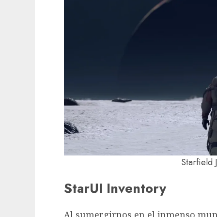
Starfield
StarUI Inventory
Al sumergirnos en el inmenso mundo