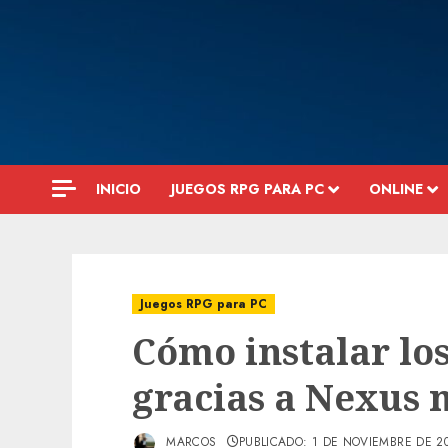
Saltar
al
contenido
INICIO
JUEGOS RPG PARA PC
ONLINE
Juegos RPG para PC
Cómo instalar lo
gracias a Nexus
MARCOS
PUBLICADO: 1 DE NOVIEMBRE DE 2