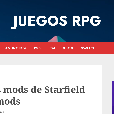
JUEGOS RPG
ANDROID
PS5
PS4
XBOX
SWITCH
s mods de Starfield
 mods
023