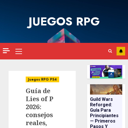
Saltar
al
JUEGOS RPG
contenido
Menú
principal
Juegos RPG PS4
Guía de
Lies of P
Guild Wars
Reforged:
2026:
Guía Para
consejos
Principiantes
reales,
— Primeros
Pasos Y