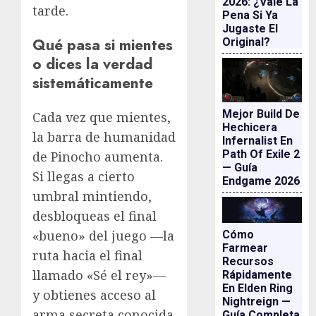
2026: ¿vale La
tarde.
Pena Si Ya
Jugaste El
Qué pasa si mientes
Original?
o dices la verdad
sistemáticamente
Mejor Build De
Cada vez que mientes,
Hechicera
la barra de humanidad
Infernalist En
Path Of Exile 2
de Pinocho aumenta.
— Guía
Si llegas a cierto
Endgame 2026
umbral mintiendo,
desbloqueas el final
«bueno» del juego —la
Cómo
Farmear
ruta hacia el final
Recursos
llamado «Sé el rey»—
Rápidamente
En Elden Ring
y obtienes acceso al
Nightreign —
arma secreta conocida
Guía Completa