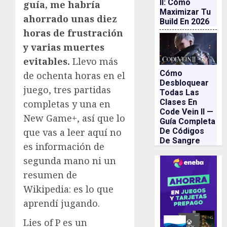
II: Cómo
guía, me habría
Maximizar Tu
ahorrado unas diez
Build En 2026
horas de frustración
y varias muertes
evitables.
Llevo más
Cómo
de ochenta horas en el
Desbloquear
juego, tres partidas
Todas Las
Clases En
completas y una en
Code Vein II —
New Game+, así que lo
Guía Completa
De Códigos
que vas a leer aquí no
De Sangre
es información de
segunda mano ni un
resumen de
Wikipedia: es lo que
aprendí jugando.
Lies of P es un