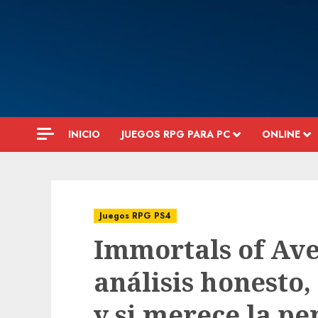
Saltar
al
contenido
INICIO
JUEGOS RPG PARA PC
ONLINE
Juegos RPG PS4
Immortals of Ave
análisis honesto,
y si merece la pe