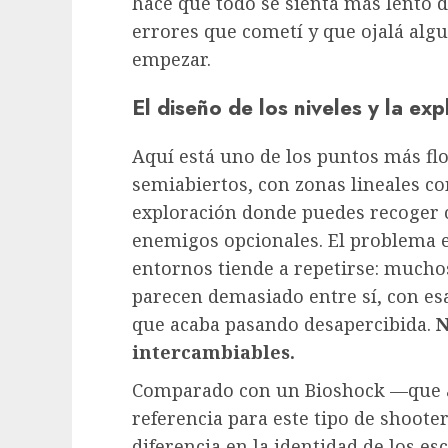
hace que todo se sienta más lento d
errores que cometí y que ojalá alg
empezar.
El diseño de los niveles y la ex
Aquí está uno de los puntos más flo
semiabiertos, con zonas lineales c
exploración donde puedes recoger c
enemigos opcionales. El problema e
entornos tiende a repetirse: mucho
parecen demasiado entre sí, con es
que acaba pasando desapercibida.
N
intercambiables.
Comparado con un Bioshock —que
referencia para este tipo de shoote
diferencia en la identidad de los e