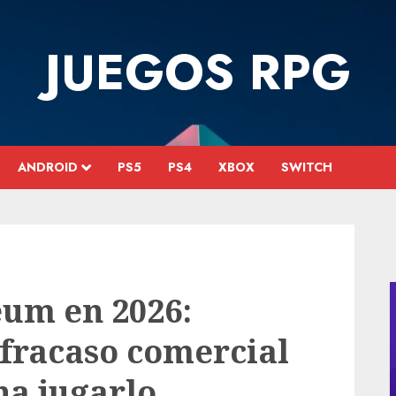
JUEGOS RPG
ANDROID
PS5
PS4
XBOX
SWITCH
um en 2026:
 fracaso comercial
na jugarlo