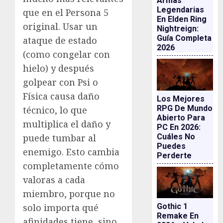
Armas
Legendarias
que en el Persona 5
En Elden Ring
original. Usar un
Nightreign:
Guía Completa
ataque de estado
2026
(como congelar con
hielo) y después
golpear con Psi o
Física causa daño
Los Mejores
RPG De Mundo
técnico, lo que
Abierto Para
multiplica el daño y
PC En 2026:
Cuáles No
puede tumbar al
Puedes
enemigo. Esto cambia
Perderte
completamente cómo
valoras a cada
miembro, porque no
Gothic 1
solo importa qué
Remake En
afinidades tiene, sino