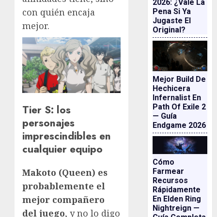
2026: ¿vale La
con quién encaja
Pena Si Ya
Jugaste El
mejor.
Original?
Mejor Build De
Hechicera
Infernalist En
Tier S: los
Path Of Exile 2
— Guía
personajes
Endgame 2026
imprescindibles en
cualquier equipo
Cómo
Makoto (Queen) es
Farmear
Recursos
probablemente el
Rápidamente
mejor compañero
En Elden Ring
Nightreign —
del juego
, y no lo digo