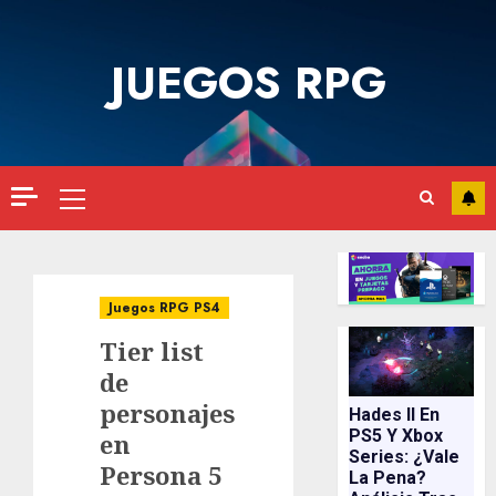
Saltar
al
JUEGOS RPG
contenido
Menú
principal
Juegos RPG PS4
Tier list
de
personajes
Hades II En
PS5 Y Xbox
en
Series: ¿vale
Persona 5
La Pena?