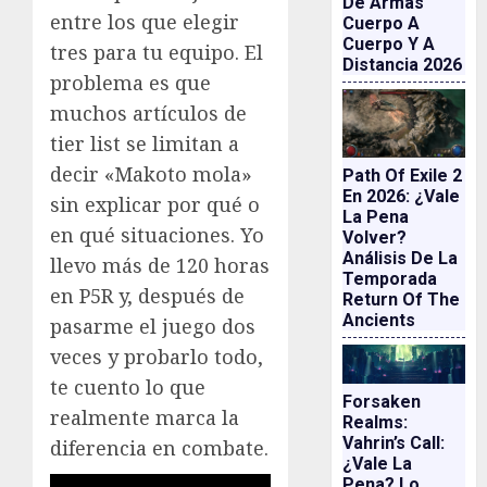
De Armas
entre los que elegir
Cuerpo A
Cuerpo Y A
tres para tu equipo. El
Distancia 2026
problema es que
muchos artículos de
tier list se limitan a
decir «Makoto mola»
Path Of Exile 2
En 2026: ¿vale
sin explicar por qué o
La Pena
en qué situaciones. Yo
Volver?
Análisis De La
llevo más de 120 horas
Temporada
en P5R y, después de
Return Of The
Ancients
pasarme el juego dos
veces y probarlo todo,
te cuento lo que
Forsaken
realmente marca la
Realms:
Vahrin’s Call:
diferencia en combate.
¿vale La
Pena? Lo