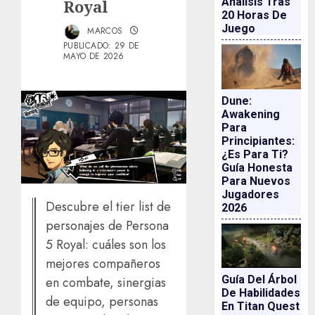
Análisis Tras
Royal
20 Horas De
Juego
MARCOS
PUBLICADO: 29 DE
MAYO DE 2026
Dune:
Awakening
Para
Principiantes:
¿es Para Ti?
Guía Honesta
Para Nuevos
Jugadores
Descubre el tier list de
2026
personajes de Persona
5 Royal: cuáles son los
mejores compañeros
Guía Del Árbol
en combate, sinergias
De Habilidades
de equipo, personas
En Titan Quest