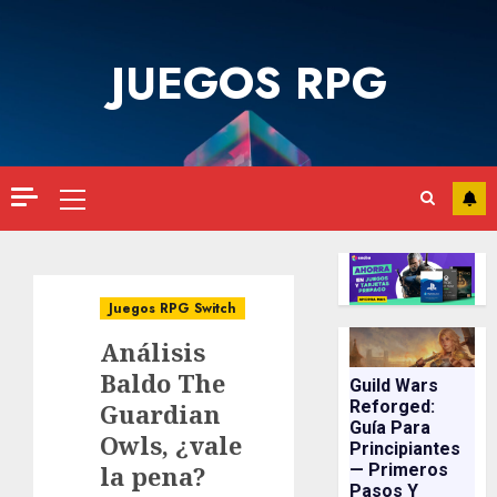
Saltar
al
JUEGOS RPG
contenido
Menú
principal
Juegos RPG Switch
Análisis
Baldo The
Guild Wars
Reforged:
Guardian
Guía Para
Owls, ¿vale
Principiantes
la pena?
— Primeros
Pasos Y