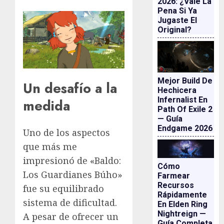
2026: ¿vale La
Pena Si Ya
Jugaste El
Original?
Mejor Build De
Un desafío a la
Hechicera
Infernalist En
medida
Path Of Exile 2
— Guía
Endgame 2026
Uno de los aspectos
que más me
impresionó de «Baldo:
Cómo
Los Guardianes Búho»
Farmear
Recursos
fue su equilibrado
Rápidamente
sistema de dificultad.
En Elden Ring
Nightreign —
A pesar de ofrecer un
Guía Completa