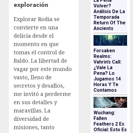
La Pena
exploración
Volver?
Análisis De La
Temporada
Explorar Rodia se
Return Of The
convierte en una
Ancients
delicia desde el
momento en que
Forsaken
tomas el control de
Realms:
Baldo. La libertad de
Vahrin’s Call:
¿vale La
vagar por este mundo
Pena? Lo
vasto, lleno de
Jugamos 14
Horas Y Te
secretos y desafíos,
Contamos
me invitó a perderme
en sus detalles y
maravillas. La
Wuchang:
diversidad de
Fallen
Feathers 2 Es
misiones, tanto
Oficial: Esto Es