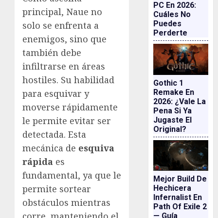
PC En 2026:
principal, Naue no
Cuáles No
Puedes
solo se enfrenta a
Perderte
enemigos, sino que
también debe
infiltrarse en áreas
hostiles. Su habilidad
Gothic 1
Remake En
para esquivar y
2026: ¿vale La
moverse rápidamente
Pena Si Ya
le permite evitar ser
Jugaste El
Original?
detectada. Esta
mecánica de
esquiva
rápida
es
fundamental, ya que le
Mejor Build De
permite sortear
Hechicera
Infernalist En
obstáculos mientras
Path Of Exile 2
corre, manteniendo el
— Guía