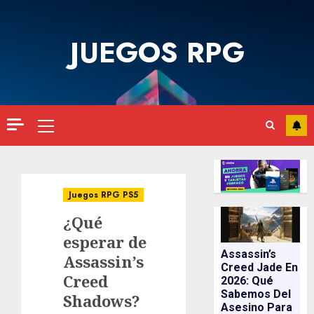
Saltar
al
JUEGOS RPG
contenido
Menú
principal
Juegos RPG PS5
¿Qué
esperar de
Assassin’s
Assassin’s
Creed Jade En
Creed
2026: Qué
Sabemos Del
Shadows?
Asesino Para