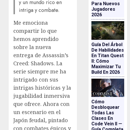
y un mundo rico en
Para Nuevos
Jugadores
intriga y combate.
2026
Me emociona
compartir lo que
hemos aprendido
Guía Del Árbol
sobre la nueva
De Habilidades
entrega de Assassin’s
En Titan Quest
II: Cómo
Creed: Shadows. La
Maximizar Tu
serie siempre me ha
Build En 2026
intrigado con sus
intrigas históricas y la
jugabilidad inmersiva
Cómo
que ofrece. Ahora con
Desbloquear
un escenario en el
Todas Las
Clases En
Japón feudal, pintado
Code Vein II —
con combates épicos y
Guía Completa