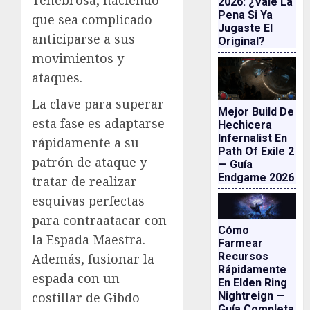
2026: ¿vale La
Pena Si Ya
que sea complicado
Jugaste El
anticiparse a sus
Original?
movimientos y
ataques.
La clave para superar
Mejor Build De
esta fase es adaptarse
Hechicera
Infernalist En
rápidamente a su
Path Of Exile 2
patrón de ataque y
— Guía
Endgame 2026
tratar de realizar
esquivas perfectas
para contraatacar con
Cómo
la Espada Maestra.
Farmear
Recursos
Además, fusionar la
Rápidamente
espada con un
En Elden Ring
Nightreign —
costillar de Gibdo
Guía Completa