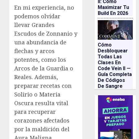
II: Cómo
En mi experiencia, no
Maximizar Tu
Build En 2026
podemos olvidar
llevar Grandes
Escudos de Zonnanio y
una abundancia de
Cómo
flechas y arcos
Desbloquear
Todas Las
potentes, como los
Clases En
Arcos de la Guardia o
Code Vein II —
Guía Completa
Reales. Además,
De Códigos
preparar recetas con
De Sangre
Solirio o Materia
Oscura resulta vital
para recuperar
corazones afectados
por la maldición del
Aura Maligna.