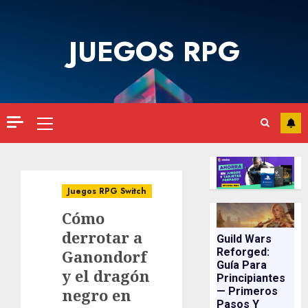
Saltar
al
JUEGOS RPG
contenido
Menú
principal
Juegos RPG Switch
Cómo
derrotar a
Guild Wars
Reforged:
Ganondorf
Guía Para
y el dragón
Principiantes
negro en
— Primeros
Pasos Y