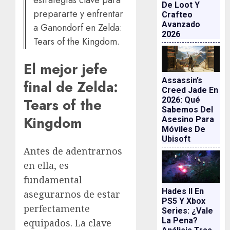
estrategias clave para
De Loot Y
prepararte y enfrentar
Crafteo
Avanzado
a Ganondorf en Zelda:
2026
Tears of the Kingdom.
El mejor jefe
Assassin’s
final de
Zelda:
Creed Jade En
2026: Qué
Tears of the
Sabemos Del
Kingdom
Asesino Para
Móviles De
Ubisoft
Antes de adentrarnos
en ella, es
fundamental
Hades II En
asegurarnos de estar
PS5 Y Xbox
perfectamente
Series: ¿vale
La Pena?
equipados. La clave