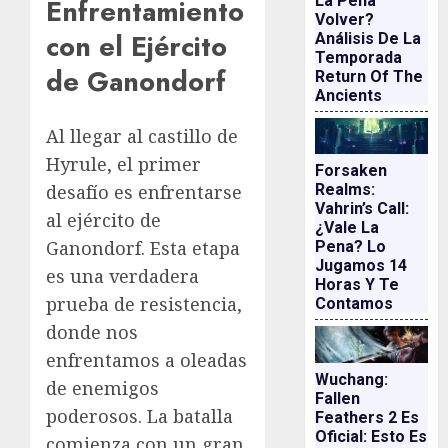
La Pena
Enfrentamiento
Volver?
con el Ejército
Análisis De La
Temporada
de Ganondorf
Return Of The
Ancients
Al llegar al castillo de
Hyrule, el primer
Forsaken
desafío es enfrentarse
Realms:
Vahrin’s Call:
al ejército de
¿vale La
Ganondorf. Esta etapa
Pena? Lo
Jugamos 14
es una verdadera
Horas Y Te
prueba de resistencia,
Contamos
donde nos
enfrentamos a oleadas
Wuchang:
de enemigos
Fallen
poderosos. La batalla
Feathers 2 Es
Oficial: Esto Es
comienza con un gran