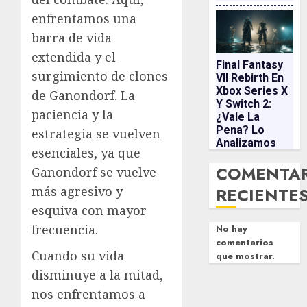
enfrentamos una
barra de vida
extendida y el
Final Fantasy
surgimiento de clones
VII Rebirth En
Xbox Series X
de Ganondorf. La
Y Switch 2:
paciencia y la
¿vale La
Pena? Lo
estrategia se vuelven
Analizamos
esenciales, ya que
COMENTA
Ganondorf se vuelve
más agresivo y
RECIENTE
esquiva con mayor
frecuencia.
No hay
comentarios
Cuando su vida
que mostrar.
disminuye a la mitad,
nos enfrentamos a