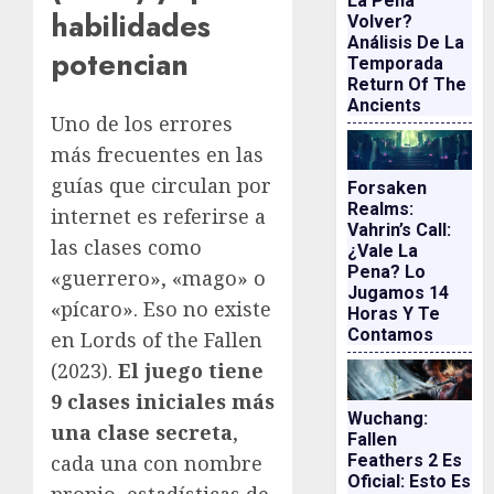
La Pena
habilidades
Volver?
Análisis De La
potencian
Temporada
Return Of The
Ancients
Uno de los errores
más frecuentes en las
guías que circulan por
Forsaken
Realms:
internet es referirse a
Vahrin’s Call:
las clases como
¿vale La
Pena? Lo
«guerrero», «mago» o
Jugamos 14
«pícaro». Eso no existe
Horas Y Te
Contamos
en Lords of the Fallen
(2023).
El juego tiene
9 clases iniciales más
Wuchang:
una clase secreta
,
Fallen
Feathers 2 Es
cada una con nombre
Oficial: Esto Es