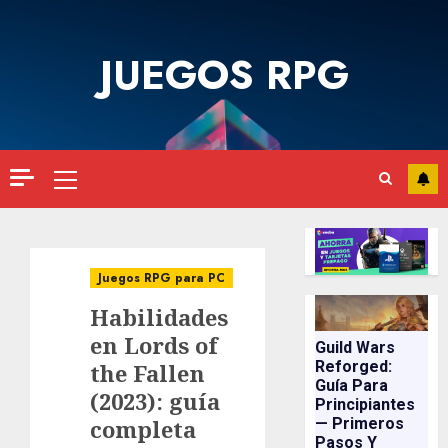
Saltar
al
JUEGOS RPG
contenido
Menú
principal
Juegos RPG para PC
Habilidades
en Lords of
Guild Wars
Reforged:
the Fallen
Guía Para
(2023): guía
Principiantes
completa
— Primeros
Pasos Y