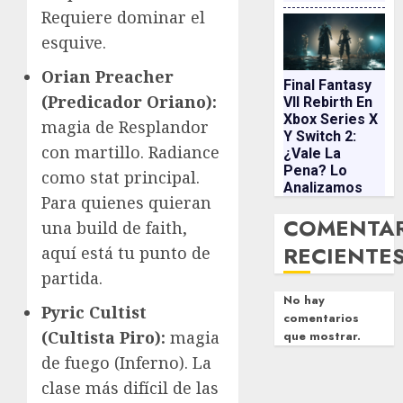
Requiere dominar el
esquive.
Orian Preacher
Final Fantasy
(Predicador Oriano):
VII Rebirth En
Xbox Series X
magia de Resplandor
Y Switch 2:
con martillo. Radiance
¿vale La
Pena? Lo
como stat principal.
Analizamos
Para quienes quieran
COMENTA
una build de faith,
RECIENTE
aquí está tu punto de
partida.
No hay
Pyric Cultist
comentarios
(Cultista Piro):
magia
que mostrar.
de fuego (Inferno). La
clase más difícil de las