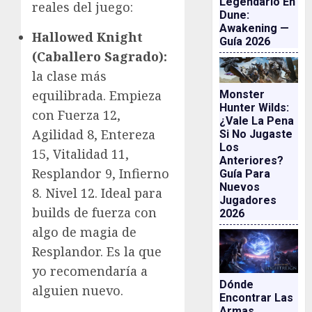
Legendario En
reales del juego:
Dune:
Awakening —
Hallowed Knight
Guía 2026
(Caballero Sagrado):
la clase más
equilibrada. Empieza
Monster
Hunter Wilds:
con Fuerza 12,
¿vale La Pena
Agilidad 8, Entereza
Si No Jugaste
Los
15, Vitalidad 11,
Anteriores?
Resplandor 9, Infierno
Guía Para
Nuevos
8. Nivel 12. Ideal para
Jugadores
builds de fuerza con
2026
algo de magia de
Resplandor. Es la que
yo recomendaría a
Dónde
alguien nuevo.
Encontrar Las
Armas