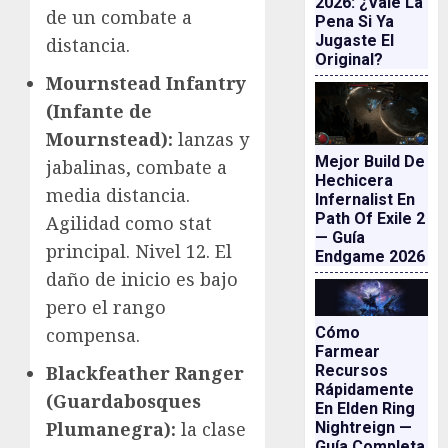
2026: ¿vale La
de un combate a
Pena Si Ya
Jugaste El
distancia.
Original?
Mournstead Infantry
(Infante de
Mournstead):
lanzas y
Mejor Build De
jabalinas, combate a
Hechicera
media distancia.
Infernalist En
Path Of Exile 2
Agilidad como stat
— Guía
principal. Nivel 12. El
Endgame 2026
daño de inicio es bajo
pero el rango
Cómo
compensa.
Farmear
Recursos
Blackfeather Ranger
Rápidamente
(Guardabosques
En Elden Ring
Plumanegra):
la clase
Nightreign —
Guía Completa