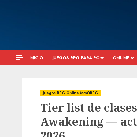
Saltar
al
contenido
INICIO
JUEGOS RPG PARA PC
ONLINE
Juegos RPG Online MMORPG
Tier list de clase
Awakening — act
2026