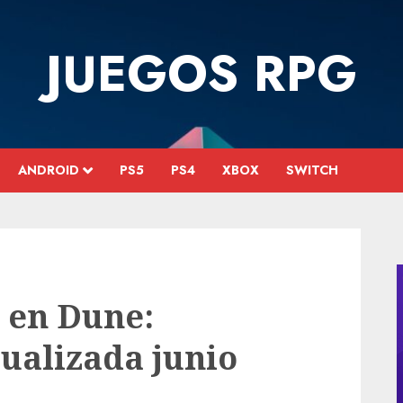
JUEGOS RPG
ANDROID
PS5
PS4
XBOX
SWITCH
s en Dune:
ualizada junio