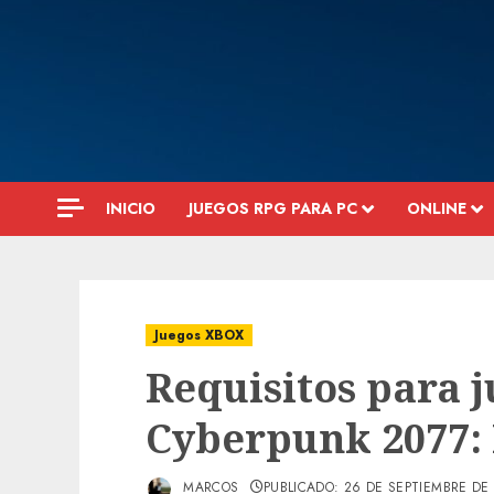
Saltar
al
contenido
INICIO
JUEGOS RPG PARA PC
ONLINE
Juegos XBOX
Requisitos para j
Cyberpunk 2077:
MARCOS
PUBLICADO: 26 DE SEPTIEMBRE DE