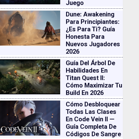
Juego
Dune: Awakening
Para Principiantes:
¿es Para Ti? Guía
Honesta Para
Nuevos Jugadores
2026
Guía Del Árbol De
Habilidades En
Titan Quest II:
Cómo Maximizar Tu
Build En 2026
Cómo Desbloquear
Todas Las Clases
En Code Vein II —
Guía Completa De
Códigos De Sangre