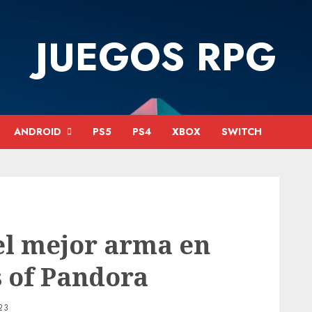
JUEGOS RPG
ANDROID
PS5
PS4
XBOX
SWITCH
el mejor arma en
s of Pandora
23