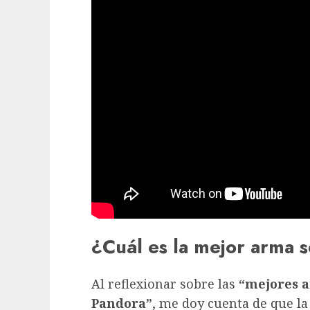
¿Cuál es la mejor arma s
Al reflexionar sobre las
“mejores a
Pandora”
, me doy cuenta de que l