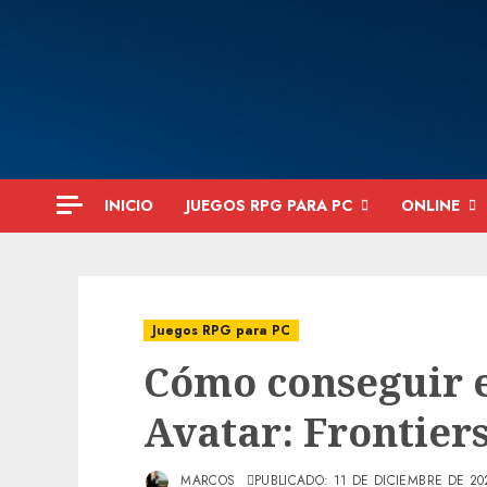
Saltar
al
contenido
INICIO
JUEGOS RPG PARA PC
ONLINE
Juegos RPG para PC
Cómo conseguir 
Avatar: Frontier
MARCOS
PUBLICADO: 11 DE DICIEMBRE DE 20