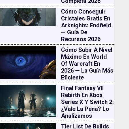
Completa 2026
Cómo Conseguir
Cristales Gratis En
Arknights: Endfield
— Guía De
Recursos 2026
Cómo Subir A Nivel
Máximo En World
Of Warcraft En
2026 — La Guía Más
Eficiente
Final Fantasy VII
Rebirth En Xbox
Series X Y Switch 2:
¿vale La Pena? Lo
Analizamos
Tier List De Builds